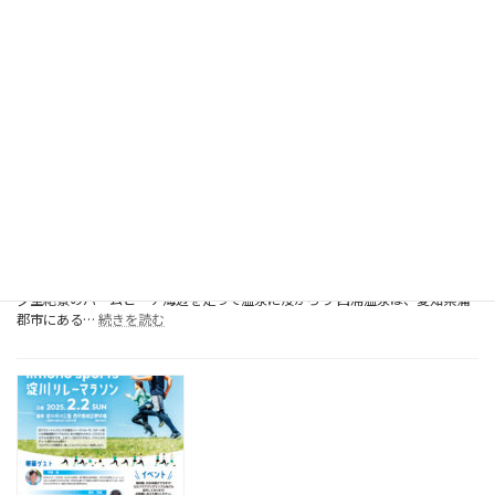
:
レイトエン…
続きを読む
チ
「沖
を
縄
駆
県
け
名
抜
護
け
市
ろ！
２
１
世
紀
の
森
第2回 愛知西浦温泉夕空絶景マラソン大会
公
2025年1月1日
園
夕空絶景のパームビーチ海辺を走って温泉に浸かろう 西浦温泉は、愛知県蒲
夕
:
郡市にある…
続きを読む
空
第
絶
2
景
回
マ
愛
ラ
知
ソ
西
ン」
浦
レ
温
イ