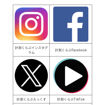
リ
レ
ー
マ
ラ
ソ
ン
フ
ェ
ス
テ
計測くらぶインスタグ
ィ
計測くらぶFacebook
ラム
バ
ル
計測くらぶえっくす
計測くらぶTikTok