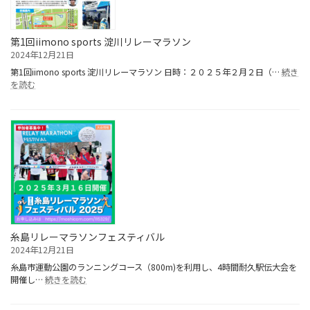
泉
ト
夕
エ
空
ン
絶
第1回iimono sports 淀川リレーマラソン
ト
景
2024年12月21日
リ
マ
ー
第1回iimono sports 淀川リレーマラソン 日時：２０２５年２月２日（…
続き
ラ
ま
:
を読む
ソ
も
第
ン
な
1
大
く
回
会
終
iimono
了！
sports
淀
川
リ
レ
ー
マ
ラ
糸島リレーマラソンフェスティバル
ソ
2024年12月21日
ン
糸島市運動公園のランニングコース（800m)を利用し、4時間耐久駅伝大会を
:
開催し…
続きを読む
糸
島