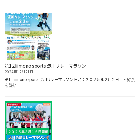
第
絶
2
景
回
マ
愛
ラ
知
ソ
西
ン」
浦
レ
温
イ
泉
ト
夕
エ
空
ン
絶
第1回iimono sports 淀川リレーマラソン
ト
景
2024年12月21日
リ
マ
ー
第1回iimono sports 淀川リレーマラソン 日時：２０２５年２月２日（…
続き
ラ
ま
:
を読む
ソ
も
第
ン
な
1
大
く
回
会
終
iimono
了！
sports
淀
川
リ
レ