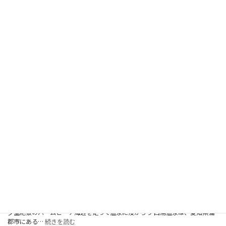
ジ
ア
ム
吹
「沖縄県名護市２１世紀の森公園夕空絶景マラソン」レイトエン
田
トリーまもなく終了！
の
2025年4月1日
ピ
沖縄県名護市の21世紀の森公園を舞台に開催される「夕空絶景マラソン」の
ッ
:
レイトエン…
続きを読む
チ
「沖
を
縄
駆
県
け
名
抜
護
け
市
ろ！
２
１
世
紀
の
森
第2回 愛知西浦温泉夕空絶景マラソン大会
公
2025年1月1日
園
夕空絶景のパームビーチ海辺を走って温泉に浸かろう 西浦温泉は、愛知県蒲
夕
:
郡市にある…
続きを読む
空