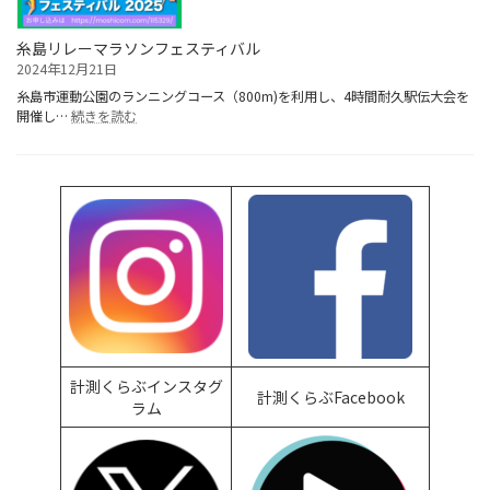
ー
マ
ラ
糸島リレーマラソンフェスティバル
ソ
2024年12月21日
ン
糸島市運動公園のランニングコース（800m)を利用し、4時間耐久駅伝大会を
:
開催し…
続きを読む
糸
島
リ
レ
ー
マ
ラ
ソ
ン
フ
ェ
ス
テ
計測くらぶインスタグ
ィ
計測くらぶFacebook
ラム
バ
ル