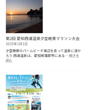
名
ろ！
護
市
２
１
世
紀
の
第2回 愛知西浦温泉夕空絶景マラソン大会
森
2025年1月1日
公
夕空絶景のパームビーチ海辺を走って温泉に浸か
園
ろう 西浦温泉は、愛知県蒲郡市にある…
夕
続きを
:
読む
空
第
絶
2
景
回
マ
愛
ラ
知
ソ
西
ン」
浦
レ
温
イ
泉
ト
夕
エ