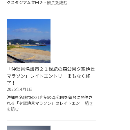
:
クスタジアム吹田 2…
続きを読む
パ
ナ
ソ
ニ
ッ
ク
ス
タ
ジ
ア
ム
「沖縄県名護市２１世紀の森公園夕空絶景
吹
マラソン」レイトエントリーまもなく終
田
了！
の
2025年4月1日
ピ
ッ
沖縄県名護市の21世紀の森公園を舞台に開催さ
チ
れる「夕空絶景マラソン」のレイトエン…
続き
を
:
を読む
駆
「沖
け
縄
抜
県
け