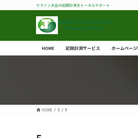
コ
ナ
マラソン大会の記録計測をトータルサポート
ン
ビ
テ
ゲ
ン
ー
ツ
シ
へ
ョ
ス
ン
HOME
記録計測サービス
ホームページ
キ
に
ッ
移
プ
動
HOME
5
5