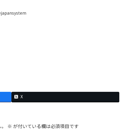
ejapansystem
X
ん。
※
が付いている欄は必須項目です