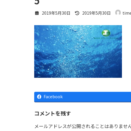
5
最
2019年5月30日
2019年5月30日
tim
終
更
新
日
時
:
Facebook
コメントを残す
メールアドレスが公開されることはありませ