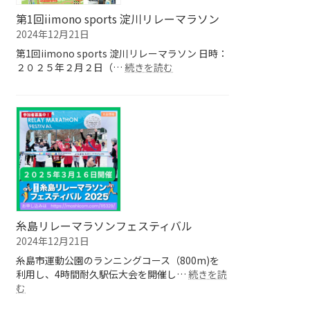
空
ン
第1回iimono sports 淀川リレーマラソン
絶
ト
2024年12月21日
景
リ
第1回iimono sports 淀川リレーマラソン 日時：
マ
ー
:
２０２５年２月２日（…
ラ
続きを読む
ま
第
ソ
も
1
ン
な
回
大
く
iimono
会
終
sports
了！
淀
川
リ
レ
ー
マ
糸島リレーマラソンフェスティバル
ラ
2024年12月21日
ソ
糸島市運動公園のランニングコース（800m)を
ン
利用し、4時間耐久駅伝大会を開催し…
続きを読
:
む
糸