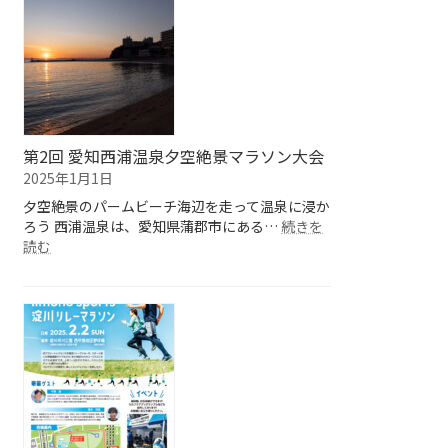
名
ろ！
護
市
２
１
世
紀
の
第2回 愛知西浦温泉夕空絶景マラソン大会
森
2025年1月1日
公
夕空絶景のパームビーチ海辺を走って温泉に浸か
園
ろう 西浦温泉は、愛知県蒲郡市にある…
夕
続きを
:
読む
空
第
絶
2
景
回
マ
愛
ラ
知
ソ
西
ン」
浦
レ
温
イ
泉
ト
夕
エ