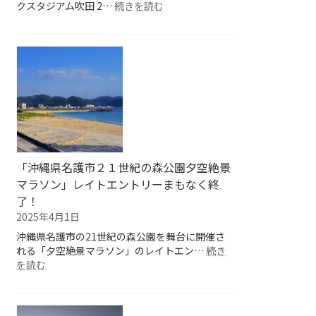
:
クスタジアム吹田 2…
続きを読む
パ
ナ
ソ
ニ
ッ
ク
ス
タ
ジ
ア
ム
「沖縄県名護市２１世紀の森公園夕空絶景
吹
マラソン」レイトエントリーまもなく終
田
了！
の
2025年4月1日
ピ
ッ
沖縄県名護市の21世紀の森公園を舞台に開催さ
チ
れる「夕空絶景マラソン」のレイトエン…
続き
を
:
を読む
駆
「沖
け
縄
抜
県
け