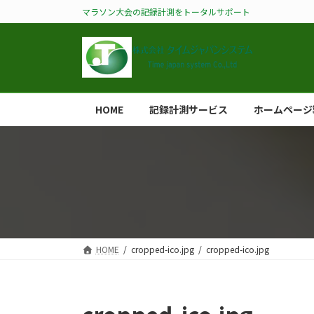
コ
ナ
マラソン大会の記録計測をトータルサポート
ン
ビ
テ
ゲ
ン
ー
ツ
シ
へ
ョ
ス
ン
HOME
記録計測サービス
ホームページ
キ
に
ッ
移
プ
動
HOME
cropped-ico.jpg
cropped-ico.jpg