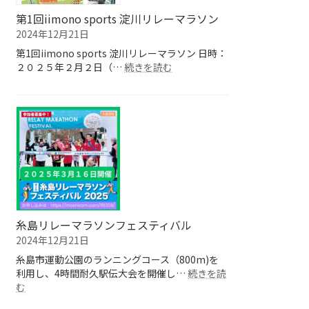
空
ン
第1回iimono sports 淀川リレーマラソン
絶
ト
2024年12月21日
景
リ
第1回iimono sports 淀川リレーマラソン 日時：
マ
ー
:
２０２５年２月２日（…
ラ
続きを読む
ま
第
ソ
も
1
ン
な
回
大
く
iimono
会
終
sports
了！
淀
川
リ
レ
ー
マ
糸島リレーマラソンフェスティバル
ラ
2024年12月21日
ソ
糸島市運動公園のランニングコース（800m)を
ン
利用し、4時間耐久駅伝大会を開催し…
続きを読
:
む
糸