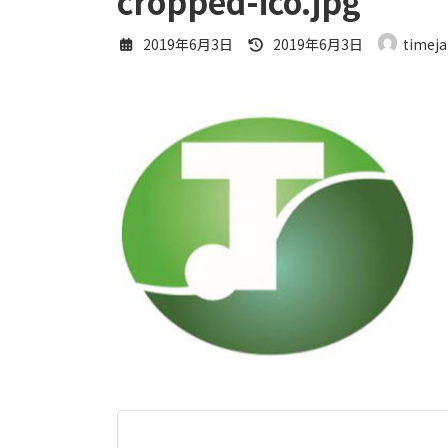
cropped-ico.jpg
最
2019年6月3日
2019年6月3日
timej
終
更
新
日
時
: